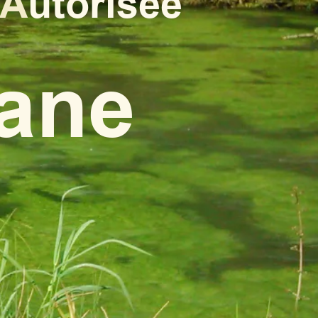
A
utorisée
iane