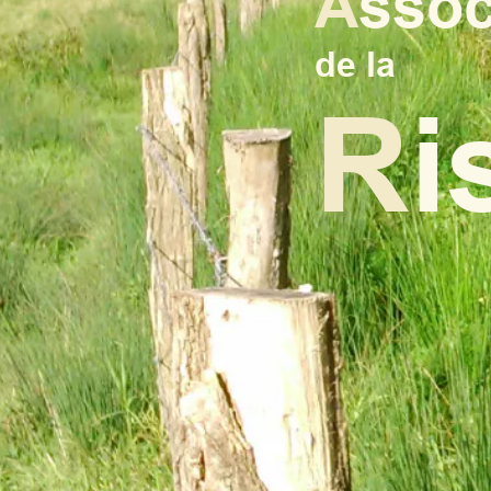
A
ssoc
de la
R
i