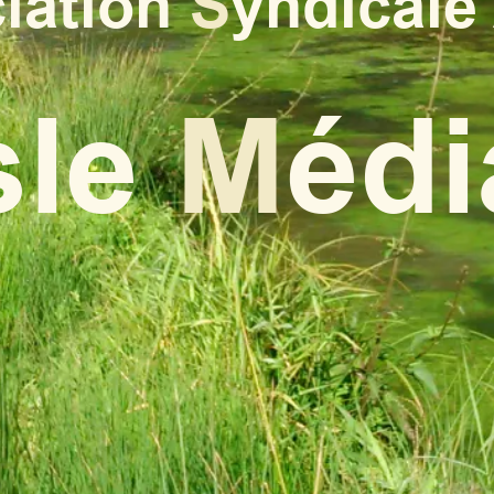
iation
S
yndicale
sle
M
éd