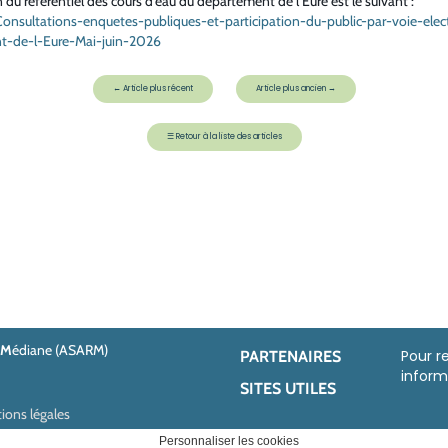
on du référentiel des cours d'eau du département de l’Eure est le suivant :
Consultations-enquetes-publiques-et-participation-du-public-par-voie-el
nt-de-l-Eure-Mai-juin-2026
←
Article plus récent
Article plus ancien
→
☰
Retour à la liste des articles
M
édiane (ASARM)
Pour r
PARTENAIRES
inform
SITES UTILES
ons légales
Personnaliser les cookies