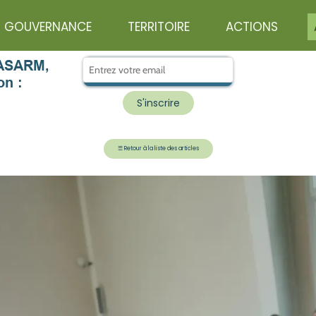
GOUVERNANCE
TERRITOIRE
ACTIONS
l'ASARM,
on :
☰
Retour à la liste des articles