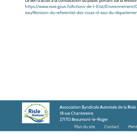
Le lien d'accès à la consultation du public portant sur la révisi
https://www.eure.gouv.fr/Actions-de-l-Etat/Environnement/
eau/Revision-du-referentiel-des-cours-d-eau-du-departeme
A
ssociation
S
yndicale
A
utorisée de la
R
isle
18 rue Chantereine
27170 Beaumont-le-Roger
Plan du site
Contact
Menti