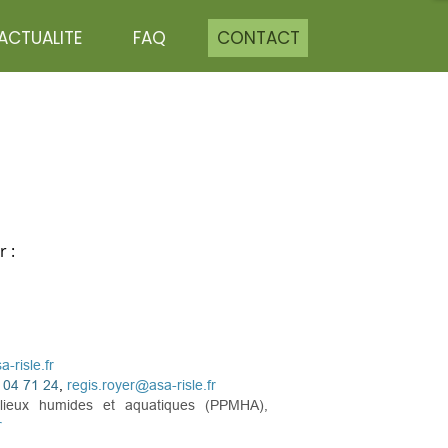
ACTUALITE
FAQ
CONTACT
 :
a-risle.fr
 04 71 24
,
regis.royer@asa-risle.fr
ilieux humides et aquatiques
(PPMHA),
r