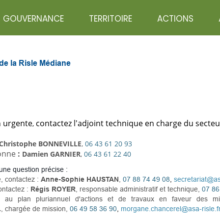
GOUVERNANCE
TERRITOIRE
ACTIONS
de la Risle Médiane
n urgente
contactez l'adjoint technique en charge du secteur
,
Christophe BONNEVILLE
,
06 43 61 20 93
tonne
:
Damien GARNIER
,
06 43 61 22 40
une question précise :
,
contactez :
Anne-Sophie HAUSTAN
,
07 88 74 49 08
,
secretariat@as
ntactez :
Régis ROYER
, responsable administratif et technique,
07 86
es au plan pluriannuel d'actions et de travaux en faveur des m
L
,
chargée de mission,
06 49 58 36 90
,
morgane.chancerel@asa-risle.f