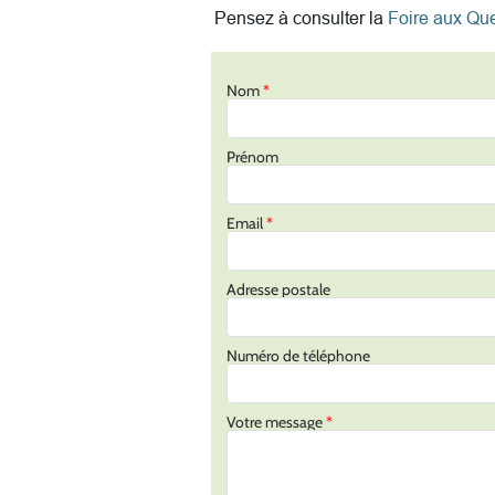
Pensez à consulter la
Foire aux Qu
Nom
*
Prénom
Email
*
Adresse postale
Numéro de téléphone
Votre message
*