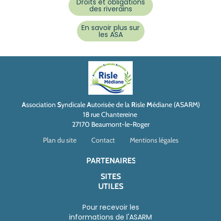
Droits et obligations
des riverains
En savoir plus sur
les ASA
A
ssociation
S
yndicale
A
utorisée de la
R
isle
M
édiane (ASARM)
18 rue Chantereine
27170 Beaumont-le-Roger
Plan du site
Contact
Mentions légales
PARTENAIRES
SITES
UTILES
Pour recevoir les
informations de l'ASARM