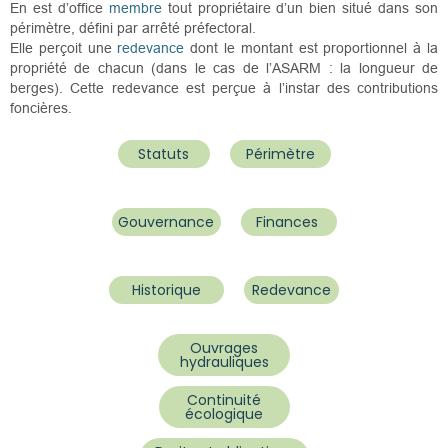
En est d’office
membre
t
out propriétaire d’un bien situé dans son
périmètre
, défini par arrêté préfectoral.
Elle perçoit une
redevance
dont le montant est proportionnel à la
propriété de chacun (dans le cas de l’ASARM : la longueur de
berges). Cette redevance est perçue à l’instar des contributions
foncières.
Statuts
Périmètre
Gouvernance
Finances
Historique
Redevance
Ouvrages
hydrauliques
Continuité
écologique